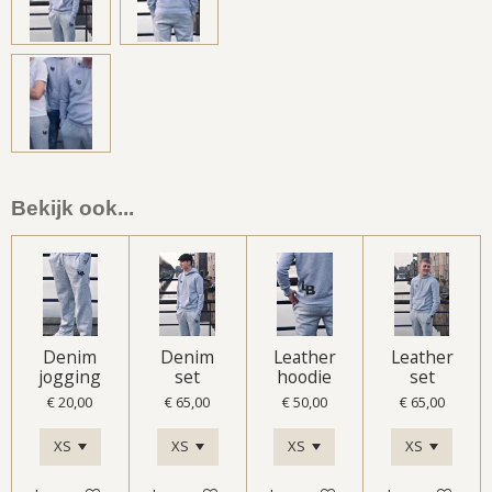
l
e
a
l
e
l
r
e
n
e
n
Bekijk ook...
Denim
Denim
Leather
Leather
jogging
set
hoodie
set
€ 20,00
€ 65,00
€ 50,00
€ 65,00